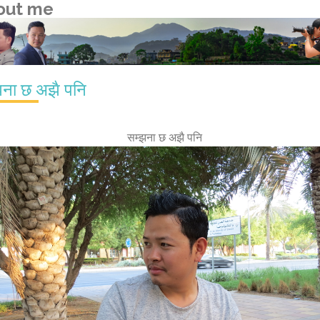
out me
झना छ अझै पनि
सम्झना छ अझै पनि