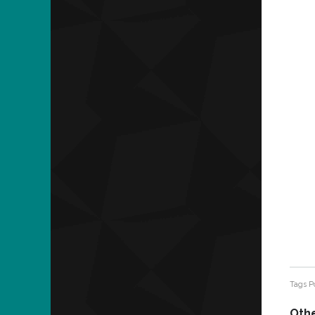
Tags
P
Othe