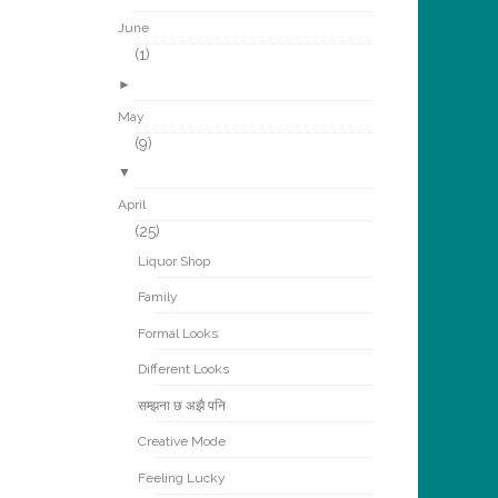
June
(1)
►
May
(9)
▼
April
(25)
Liquor Shop
Family
Formal Looks
Different Looks
सम्झना छ अझै पनि
Creative Mode
Feeling Lucky