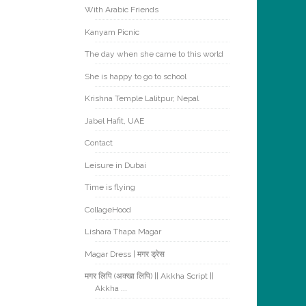
With Arabic Friends
Kanyam Picnic
The day when she came to this world
She is happy to go to school
Krishna Temple Lalitpur, Nepal
Jabel Hafit, UAE
Contact
Leisure in Dubai
Time is flying
CollageHood
Lishara Thapa Magar
Magar Dress | मगर ड्रेस
मगर लिपि (अक्खा लिपि) || Akkha Script ||
Akkha ...