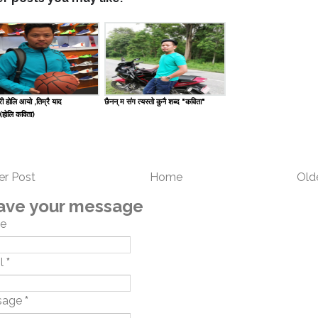
 होलि आयो ,तिम्रै याद
छैनन् म संग त्यस्तो कुनै शब्द "कविता"
(होलि कविता)
r Post
Home
Old
ave your message
e
l
*
sage
*