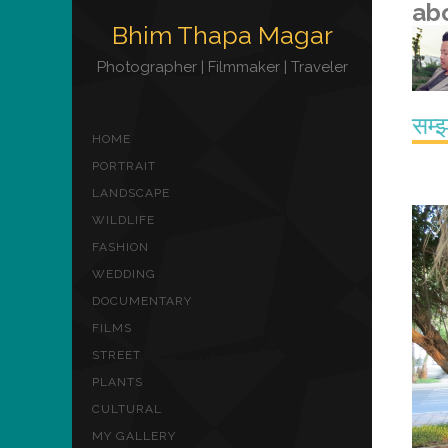
ab
Bhim Thapa Magar
Photographer | Filmmaker | Traveler
सम्
HOME
PORTRAIT
LANDSCAPE
WILDLIFE
FASHION
WEDDING
DOCUMENTARY
FILMS
STREET
PLANTS
CULTURAL
MY GALLERY