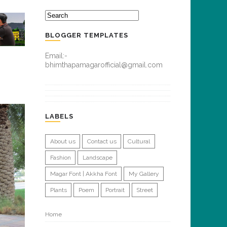
BLOGGER TEMPLATES
Email:-
bhimthapamagarofficial@gmail.com
LABELS
About us
Contact us
Cultural
Fashion
Landscape
Magar Font | Akkha Font
My Gallery
Plants
Poem
Portrait
Street
Home