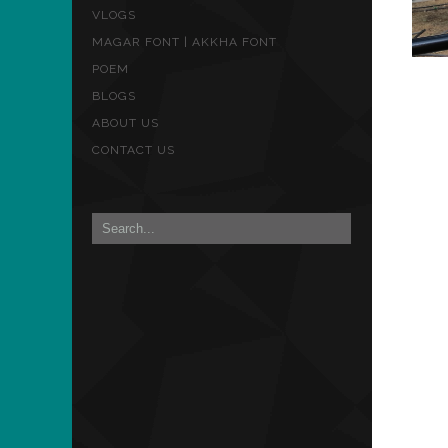
VLOGS
MAGAR FONT | AKKHA FONT
POEM
BLOGS
ABOUT US
CONTACT US