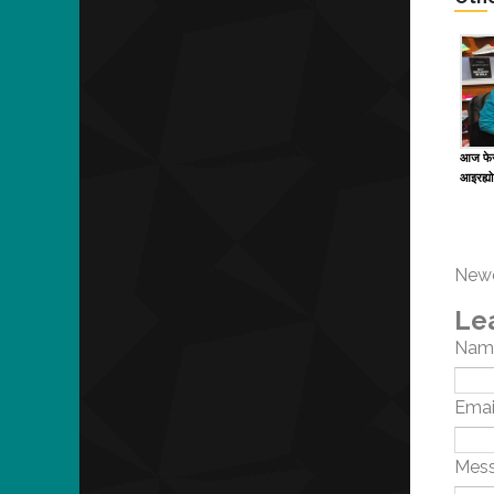
आज फेरी
आइरह्यो
Newe
Le
Nam
Emai
Mes